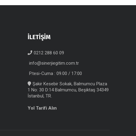
İLETİŞİM
0212 288 60 09
info@sinerjiegitim.com.tr
P.tesi-Cuma : 09.00 / 17:00
Şakir Kesebir Sokak, Balmumcu Plaza
1 No: 30 D:14 Balmumcu, Beşiktaş 34349
İstanbul, TR.
Yol Tarifi Alın