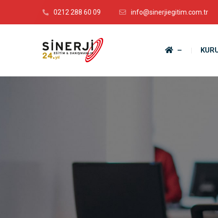
0212 288 60 09
info@sinerjiegitim.com.tr
–
KUR