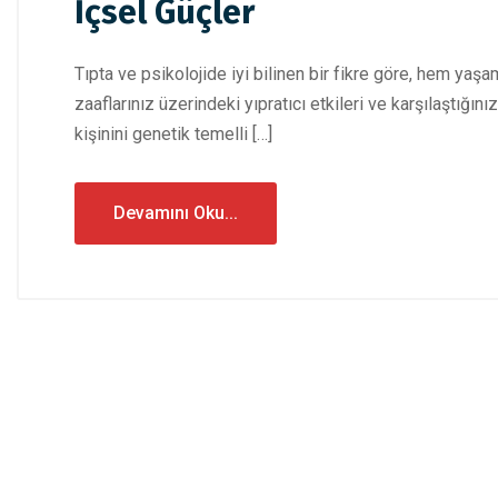
İçsel Güçler
Tıpta ve psikolojide iyi bilinen bir fikre göre, hem yaşam
zaaflarınız üzerindeki yıpratıcı etkileri ve karşılaştığın
kişinini genetik temelli […]
Devamını Oku...