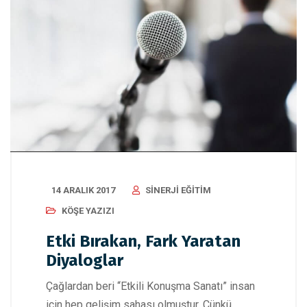
14 ARALIK 2017
SINERJI EĞITIM
KÖŞE YAZIZI
Etki Bırakan, Fark Yaratan
Diyaloglar
Çağlardan beri “Etkili Konuşma Sanatı” insan
için hep gelişim sahası olmuştur. Çünkü