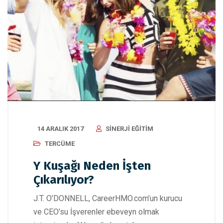
14 ARALIK 2017
SINERJI EĞITIM
TERCÜME
Y Kuşağı Neden İşten
Çıkarılıyor?
J.T. O’DONNELL, CareerHMO.com’un kurucu
ve CEO’su İşverenler ebeveyn olmak