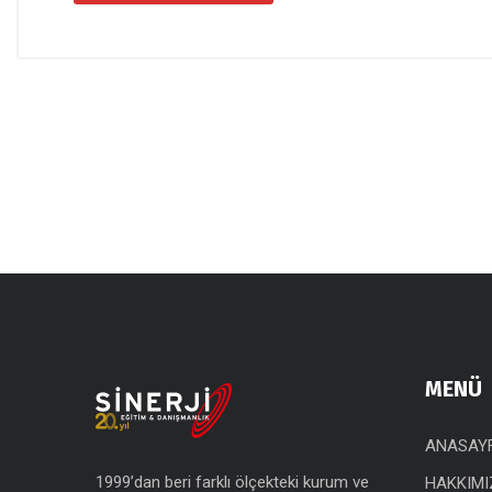
MENÜ
ANASAY
1999’dan beri farklı ölçekteki kurum ve
HAKKIMI