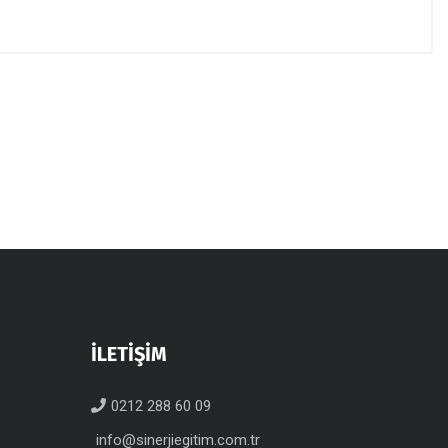
İLETİŞİM
0212 288 60 09
info@sinerjiegitim.com.tr