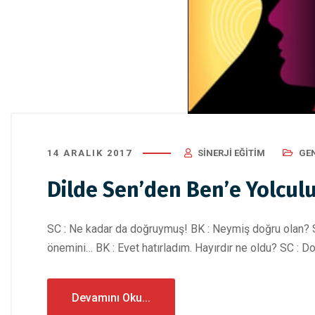
14 ARALIK 2017
SINERJI EĞITIM
GE
Dilde Sen’den Ben’e Yolcul
SC : Ne kadar da doğruymuş! BK : Neymiş doğru olan? SC
önemini… BK : Evet hatırladım. Hayırdır ne oldu? SC : D
Devamını Oku...