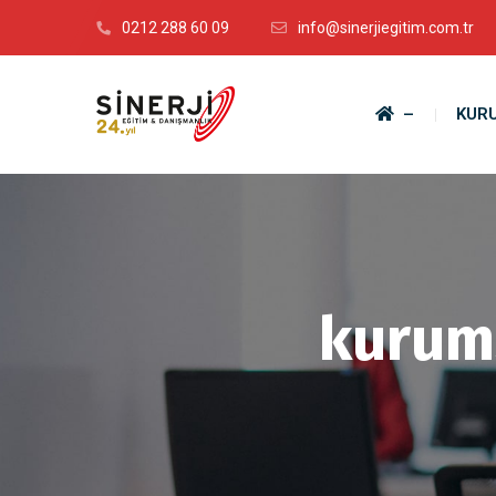
0212 288 60 09
info@sinerjiegitim.com.tr
–
KUR
kurums