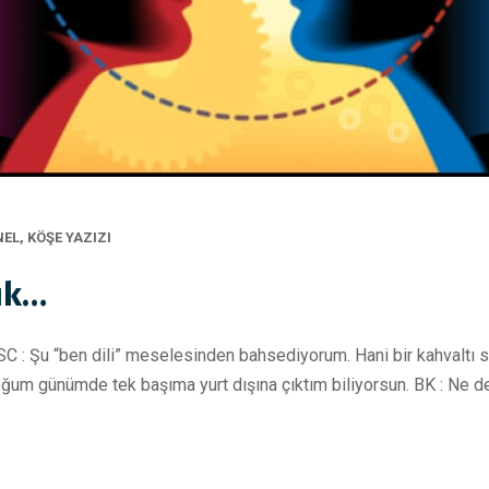
NEL
,
KÖŞE YAZIZI
uk…
 : Şu “ben dili” meselesinden bahsediyorum. Hani bir kahvaltı so
oğum günümde tek başıma yurt dışına çıktım biliyorsun. BK : Ne de